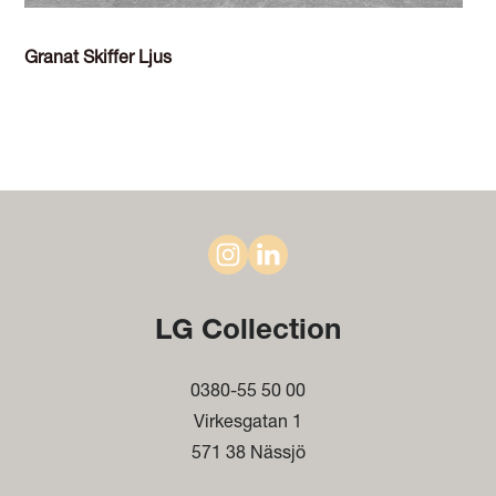
Granat Skiffer Ljus
LG Collection
0380-55 50 00
Virkesgatan 1
571 38 Nässjö