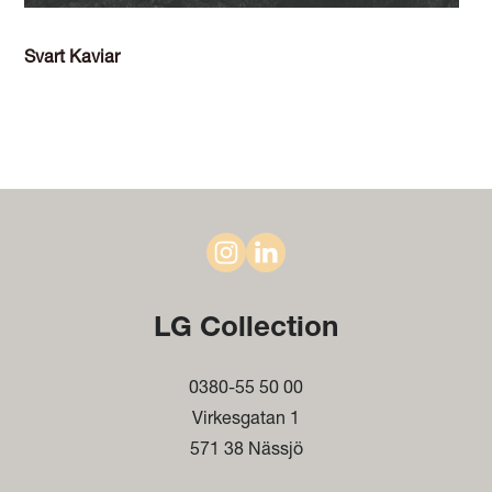
Svart Kaviar
LG Collection
0380-55 50 00
Virkesgatan 1
571 38 Nässjö