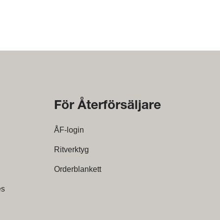
För Återförsäljare
ÅF-login
Ritverktyg
Orderblankett
es