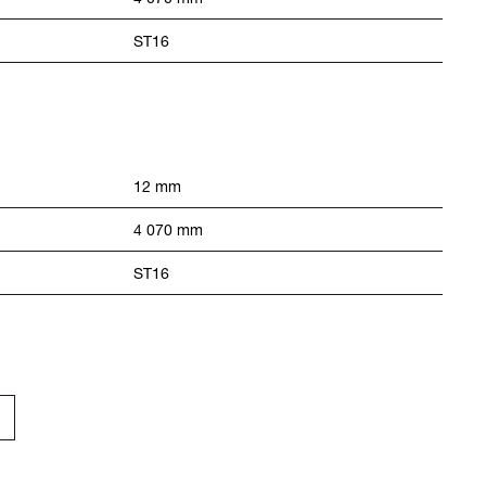
ST16
12 mm
4 070 mm
ST16