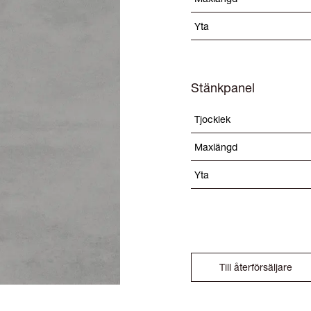
Yta
Stänkpanel
Tjocklek
Maxlängd
Yta
Till återförsäljare