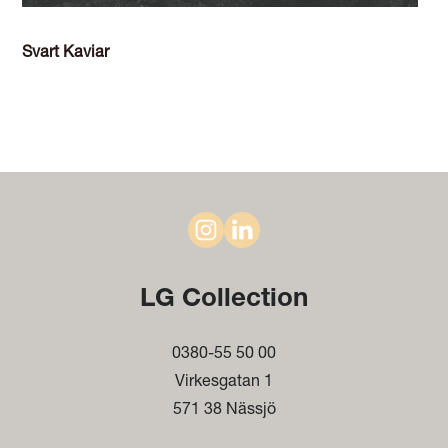
Svart Kaviar
LG Collection
0380-55 50 00
Virkesgatan 1
571 38 Nässjö