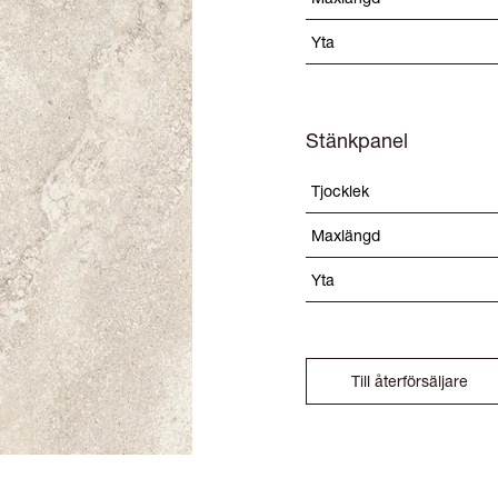
Yta
Stänkpanel
Tjocklek
Maxlängd
Yta
Till återförsäljare