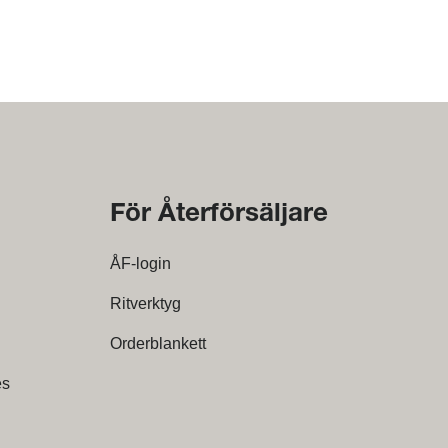
För Återförsäljare
ÅF-login
Ritverktyg
Orderblankett
es