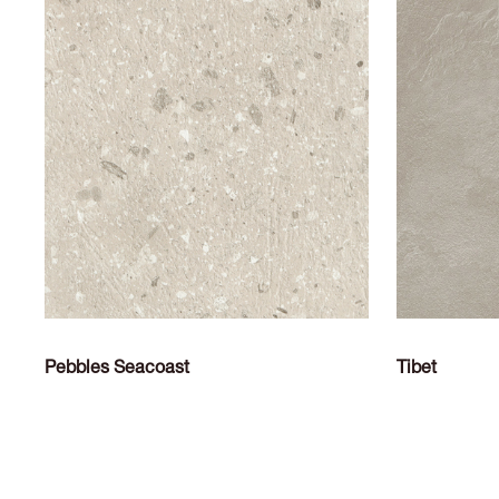
Pebbles Seacoast
Tibet