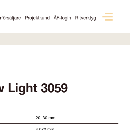
rförsäljare
Projektkund
ÅF-login
Ritverktyg
w Light 3059
20, 30 mm
4 070 mm