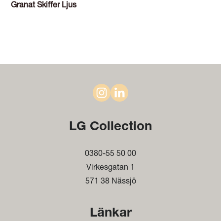
Granat Skiffer Ljus
LG Collection
0380-55 50 00
Virkesgatan 1
571 38 Nässjö
Länkar