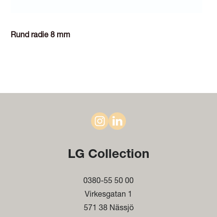
Rund radie 8 mm
LG Collection
0380-55 50 00
Virkesgatan 1
571 38 Nässjö