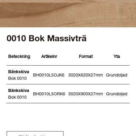
0010 Bok Massivträ
R
Beteckning
Artikelnr
Format
Yta
mö
Bänkskiva
BH0010L5OJK6
3020X620X27mm
Grundoljad
-
Bok 0010
Bänkskiva
BH0010L5ORK6
3020X900X27mm
Grundoljad
-
Bok 0010