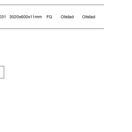
031
3020x600x11mm
FG
Olistad
Olistad