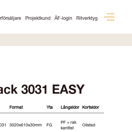
rförsäljare
Projektkund
ÅF-login
Ritverktyg
lack 3031 EASY
Format
Yta
Långsidor
Kortsidor
PF + rak
031
3020x610x30mm
FG
Olistad
kantlist