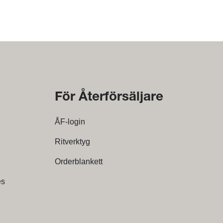
För Återförsäljare
ÅF-login
Ritverktyg
Orderblankett
es