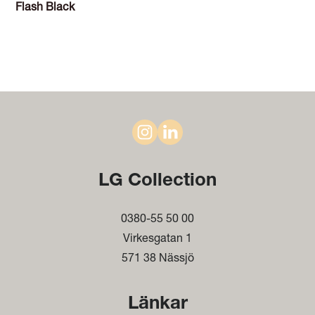
Flash Black
LG Collection
0380-55 50 00
Virkesgatan 1
571 38 Nässjö
Länkar