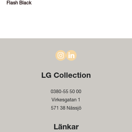
Flash Black
LG Collection
0380-55 50 00
Virkesgatan 1
571 38 Nässjö
Länkar