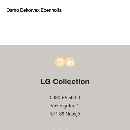
Osmo Dekorvax Ebenholts
LG Collection
0380-55 50 00
Virkesgatan 1
571 38 Nässjö